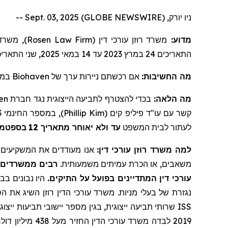
ניו יורק, Sept. 03, 2025 (GLOBE NEWSWIRE) --
משרד עו
Rosen Law Firm
משרד רוזן עורכי דין (
מדוע:
שני התאריכי
2025
במאי
14
עד
2023
במרץ
24
התאריכים
במה
Biohaven
של
ניירות ערך
אם רכשתם
מה החשיבות:
en
בכדי להצטרף לתביעה הייצוגית נגד חברת
מה הלאה:
), במספר החינמי 866-767-3653, או בדוא"ל:
Phillip Kim
קשר עם עו"ד פיליפ קים (
לעתור לבית המשפט
עד ולא יאוחר מתאריך 12
בספטמבר 
למה משרד רוזן עורכי דין:
אנו מעודדים את המשקיעים ל,
משאבים, או הכרת עמיתים משמעותית.
רבים ממשרדים א
עורכי דין המתדיינים בפועל על התיקים.
היו נבונים בבח
נגזרת של בעלי מניות. משרד עורכי הדין רוזן השיג את הס
ISS
2019 לבדה משרד עורכי הדין החזיר
מעל
438 מיליון דולרים למשקיעים. בשנת 2020, השותף המייסד לורנס רוזן הוכרז על ידי חברת