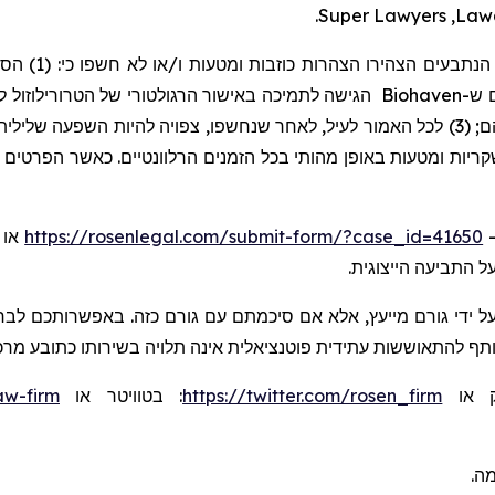
.
Super Lawyers
,
Law
הירו הצהרות כוזבות ומטעות ו/או לא חשפו כי: (1) הסיכויים הרגולטוריים של
הטרורילוזול
הגישה לתמיכה באישור הרגולטורי של
Biohaven
ש-
ת ומטעות באופן מהותי בכל הזמנים הרלוונטיים. כאשר הפרטים האמי
https://rosenlegal.com/submit-form/?case_id=41650
,
ל התביעה הייצוגית
ל ידי גורם מייעץ, אלא אם סיכמתם עם גורם כזה. באפשרותכם לבחו
שותף להתאוששות עתידית פוטנציאלית אינה תלויה בשירותו כתובע מרכ
aw-firm
או
בטוויטר
:
https://twitter.com/rosen_firm
או
ומה