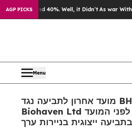
Around 40%. Well, it Didn’t
As war With Iran Dr
AGP PICKS
Menu
מועד אחרון לתביעה נגד BHVN: רוזן, יועץ למשקיעים לאומי, מעודד את משקיעי
Biohaven Ltd שצברו הפסדים העולים על 100 אלף דולר, להבטיח ייעוץ לפני המועד