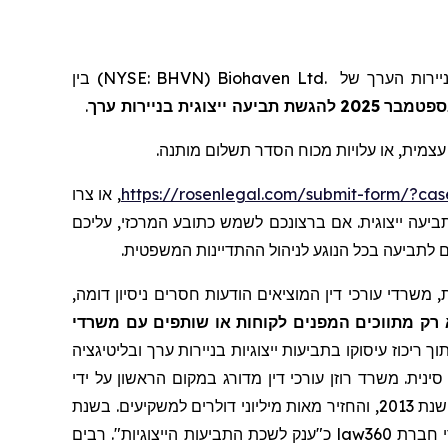
) בין
NYSE: BHVN
(
Biohaven Ltd.
של
יירות הערך
.
להגשת תביעה ייצוגית בניירות ערך
2025
ספטמבר
, צמית, או עלויות מכוח הסדר תשלום מותנה
, או צרו
https://rosenlegal.com/submit-form/?ca
. עה ייצוגית. אם ברצונכם לשמש כתובע המרכזי, עליכם
ם לתביעה בכל הנוגע לניהול ההתדיינות המשפטית
 משרדי עורכי דין המוציאים הודעות חסרים ניסיון דומה
 רק מתווכים המפנים לקוחות או שותפים עם משרדי
ך ריכוז עיסוקו בתביעות ייצוגיות בניירות ערך ובליטיגציה
ינית. משרד רוזן עורכי דין מדורג במקום הראשון על ידי
שרותי תביעה ייצוגית, בגין מספר יישובי תביעות ייצוגיות בשנת 2017. המשרד מדורג בין ארבעת הראשונים מדי שנה מאז שנת 2013, והחזיר מאות מיליוני דולרים למשקיעים. בשנת
כ"ענק לשכת התביעות הייצוגיות". רבים
law360