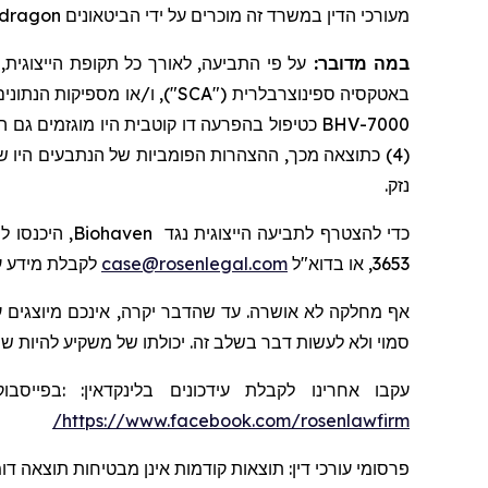
dragon
מעורכי הדין במשרד זה מוכרים על ידי הביטאונים
במה מדובר:
על פי התביעה, לאורך כל תקופת הייצוגית, הנתבעים הצ
באטקסיה
ספינוצרבלרית
("SCA"), ו/או מספיקות הנתונים
BHV-7000 כטיפול בהפרעה דו קוטבית היו מוגזמים גם הם; (3) לכל האמור לעיל, לאחר שנחשפו, צפויה להיות השפעה שלילית משמעותית על מצבה העסקי והפיננסי של
כתוצאה מכך, ההצהרות הפומביות של הנתבעים היו שקריו
נזק.
 היכנסו ל-
Biohaven
כדי להצטרף לתביעה הייצוגית נגד
לקבלת מידע ע.
case@rosenlegal.com
3653, או בדוא"ל
אף מחלקה לא אושרה. עד שהדבר יקרה, אינכם מיוצגים ע
סמוי ולא לעשות דבר בשלב זה. יכולתו של משקיע להיות .
בפייסבוק
:
:
בלינקדאין
עידכונים
עקבו אחרינו לקבלת
https://www.facebook.com/rosenlawfirm/
פרסומי עורכי דין: תוצאות קודמות אינן מבטיחות תוצאה ד.