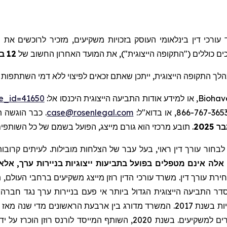
), רכי דין בינלאומי העוסק בזכויות משקיעים, מזכיר לרוכשים את
נ
ב
12
, ם כוללים ("התקופה הייצוגית"), את המועד האחרון החשוב של
לך התקופה הייצוגית
ייתכן שאתם זכאים לפיצוי ללא דמי השתתפות ע.
se_id=41650
, או למידע אודות התביעה הייצוגית היכנסו אל:
Biohav
כבר הוגשה תבי
case@rosenlegal.com
תובע מרכזי הוא גורם מייצג, הפועל בשמם של כל השותפי.
.
2025
בחור עורך דין ראוי, בעל עבר של הצלחות מובילות. לעיתים קרובות,
לה אינם מטפלים בפועל בתביעות ייצוגיות בניירות ערך, אלא
ירת עורך דין. משרד עורכי הדין רוזן מייצג משקיעים ברחבי העולם, תו
דר התביעה הייצוגית הגדול ביותר אי פעם בניירות ערך נגד חברה ס