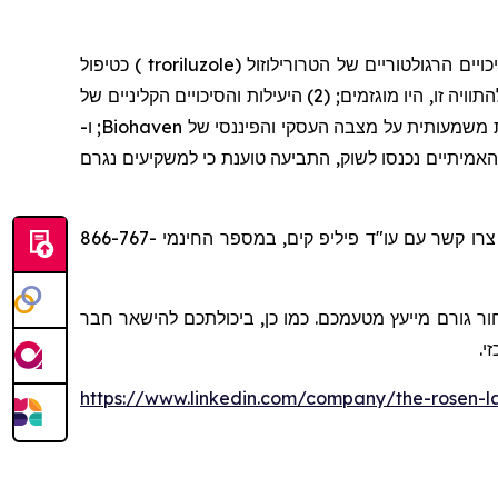
כטיפול
)
troriluzole
(
הטרורילוזול
להתוויה זו, היו מוגזמים; (2) היעילות והסיכויים הקליניים של
; ו-
Biohaven
(4) תיים נכנסו לשוק, התביעה טוענת כי למשקיעים נגרם
או צרו קשר עם עו"ד פיליפ קים, במספר החינמי 866-767-
ר גורם מייעץ מטעמכם. כמו כן, ביכולתכם להישאר חבר
זי
https://www.linkedin.com/company/the-rosen-l